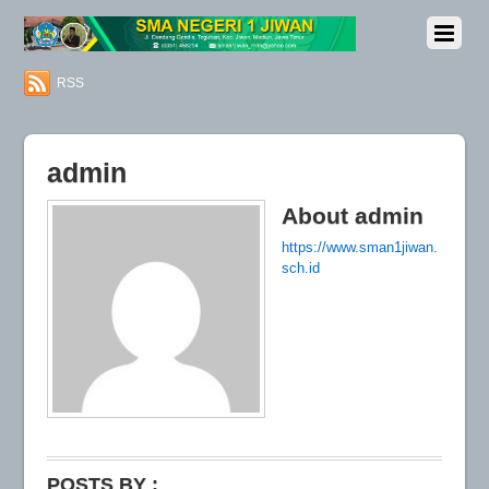
RSS
admin
About
admin
https://www.sman1jiwan.
sch.id
POSTS BY :