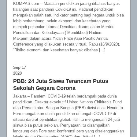
KOMPAS.com – Masalah pendidikan jarang dibahas banyak
kalangan saat pandemi Covid-19 ini. Padahal pendidikan
merupakan salah satu indikator penting bagi negara untuk bisa
lebih berkembang, selain ekonomi dan kesehatan yang
menjadi persoalan utama. Demikian disampaikan Menteri
Pendidikan dan Kebudayaan ( Mendikbud) Nadiem
Makarim dalam acara Yidan Prize Asia Pacific Annual
Conference yang dilakukan secara virtual, Rabu (16/9/2020).
“Risiko ekonomi dan kesehatan banyak dibahas […]
Sep
17
2020
PBB: 24 Juta Siswa Terancam Putus
Sekolah Gegara Corona
Jakarta – Pandemi COVID-19 telah berdampak pada dunia
pendidikan. Direktur eksekutif United Nations Children’s Fund
atau Perserikatan Bangsa-Bangsa (PBB) divisi anak Henrietta
Fore mengatakan dunia pendidikan di tengah COVID-19 di
situasi darurat pendidikan global. Hal itu mengancam 24 juta
siswa bisa putus sekolah. Pernyataan itu disampaikan
langsung oleh Fore saat konferensi pers yang diselenggarakan
World Health Organization (WHO) dan United […]