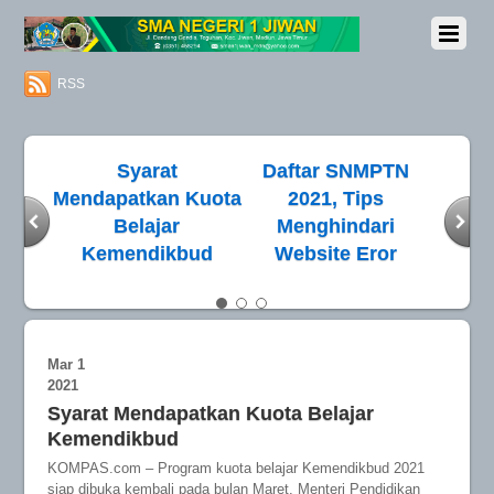
RSS
Syarat
Daftar SNMPTN
Nadi
Mendapatkan Kuota
2021, Tips
Mas
Belajar
Menghindari
Pendi
Kemendikbud
Website Eror
Dib
 Data
ng
Mar
1
2021
Syarat Mendapatkan Kuota Belajar
Kemendikbud
KOMPAS.com – Program kuota belajar Kemendikbud 2021
siap dibuka kembali pada bulan Maret. Menteri Pendidikan